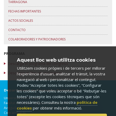
TARRAGONA
FECHAS IMPORTANTES
ACTOS SOCIALES
CONTACTO
COLABORADORES Y PATROCINADORES
PROGRAMA
Aquest lloc web utilitza cookies
Descarga el programa del congreso
Utilitzem cookies pròpies i de tercers per millorar
Descargar el libro de resúmenes
l’experiència d’usuari, analitzar el trànsit, la vostra
navegació al web i personalitzar el contingut.
Podeu “Acceptar totes les cookies”, “Configurar
Departament de Filologies Romàniques
les cookies” que voleu acceptar o bé “Rebutjar-les
totes” (excepte les cookies tècniques que són
Universitat Rovira i Virgili
necessàries). Consulteu la nostra
política de
Facultat de Lletres - Campus Catalunya (URV)
cookies
per obtenir més informació.
Avinguda Catalunya, 35 - 43002 (Tarragona)
Com arribar-hi