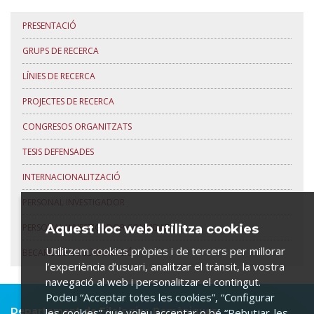
PRESENTACIÓ
GRUPS DE RECERCA
LÍNIES DE RECERCA
PROJECTES DE RECERCA
CONGRESOS ORGANITZATS
TESIS DEFENSADES
INTERNACIONALITZACIÓ
PERSONAL INVESTIGADOR
Aquest lloc web utilitza cookies
PERSONAL INVESTIGADOR CONVIDAT
Utilitzem cookies pròpies i de tercers per millorar
BECARIS DE COL·LABORACIÓ
l’experiència d’usuari, analitzar el trànsit, la vostra
navegació al web i personalitzar el contingut.
Podeu “Acceptar totes les cookies”, “Configurar
Departament de Filologies Romàniques
les cookies” que voleu acceptar o bé “Rebutjar-les