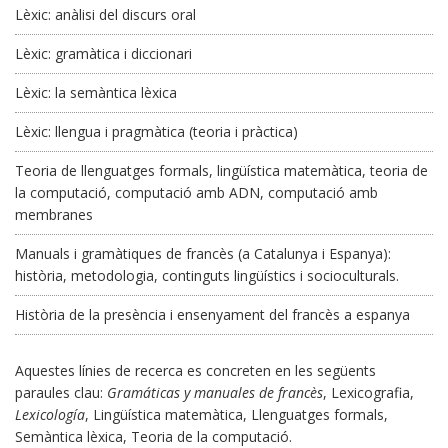
Lèxic: anàlisi del discurs oral
Lèxic: gramàtica i diccionari
Lèxic: la semàntica lèxica
Lèxic: llengua i pragmàtica (teoria i pràctica)
Teoria de llenguatges formals, lingüística matemàtica, teoria de
la computació, computació amb ADN, computació amb
membranes
Manuals i gramàtiques de francès (a Catalunya i Espanya):
història, metodologia, continguts lingüístics i socioculturals.
Història de la presència i ensenyament del francès a espanya
Aquestes línies de recerca es concreten en les següents
paraules clau:
Gramáticas y manuales de francès
, Lexicografia,
Lexicología
, Lingüística matemàtica, Llenguatges formals,
Semàntica lèxica, Teoria de la computació.