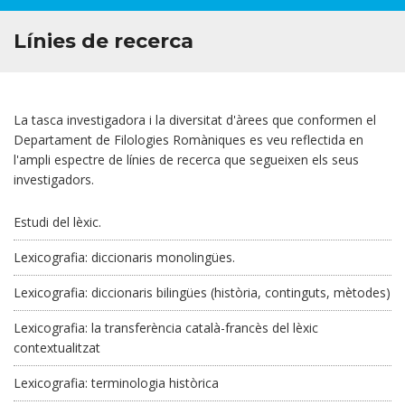
Personal investigador
Línies de recerca
Personal investigador convidat
Becaris de col·laboració
DIVULGACIÓ
La tasca investigadora i la diversitat d'àrees que conformen el
Departament de Filologies Romàniques es veu reflectida en
ESTUDIANTS
l'ampli espectre de línies de recerca que segueixen els seus
investigadors.
TRANSFERÈNCIA
Estudi del lèxic.
Lexicografia: diccionaris monolingües.
Lexicografia: diccionaris bilingües (història, continguts, mètodes)
Lexicografia: la transferència català-francès del lèxic
contextualitzat
Lexicografia: terminologia històrica