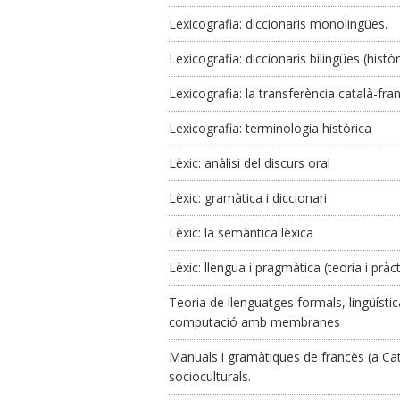
Lexicografia: diccionaris monolingües.
Lexicografia: diccionaris bilingües (hist
Lexicografia: la transferència català-fran
Lexicografia: terminologia històrica
Lèxic: anàlisi del discurs oral
Lèxic: gramàtica i diccionari
Lèxic: la semàntica lèxica
Lèxic: llengua i pragmàtica (teoria i pràct
Teoria de llenguatges formals, lingüís
computació amb membranes
Manuals i gramàtiques de francès (a Cata
socioculturals.