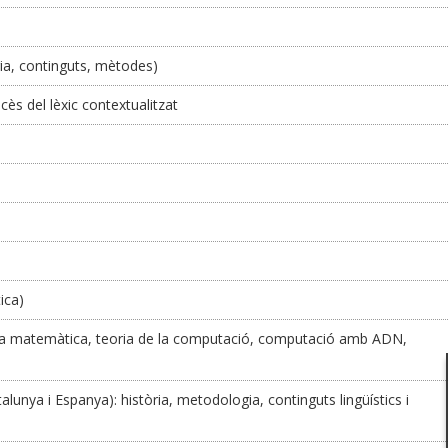
òria, continguts, mètodes)
cès del lèxic contextualitzat
ica)
tica matemàtica, teoria de la computació, computació amb ADN,
lunya i Espanya): història, metodologia, continguts lingüístics i