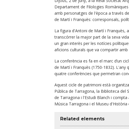
Dijous, 2 de juny, a la Reial Societat 
Departament de Filologies Romàniques de 
amb personatges de l'època a través del 
de Martí i Franquès: corresponsals, políti
La figura d'Antoni de Martí i Franquès, 
transcórrer la major part de la seva vida. 
un gran interès per les notícies polítiqu
aficions culturals que va compartir amb 
La conferència es fa en el marc d’un cic
de Martí i Franquès (1750-1832). L'any
quatre conferències que permetran conèix
Aquest cicle de patrimoni està organitz
Pública de Tarragona, la Biblioteca del S
de Tarragona i l'Estudi Blanch i compta a
Música Tarragona i el Museu d'Història
Related elements