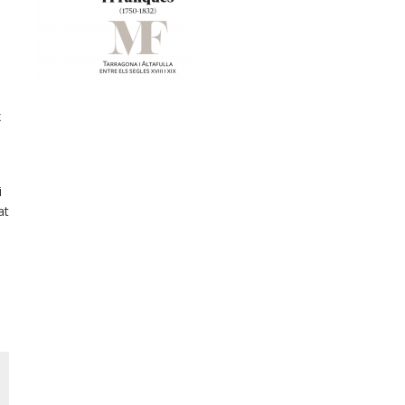
x
i
at