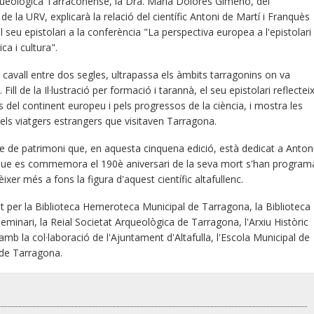
Arqueològica Tarraconense, la Dra. María Dolores Gimeno, del
la URV, explicarà la relació del científic Antoni de Martí i Franquès
seu epistolari a la conferència "La perspectiva europea a l'epistolari
ca i cultura".
a cavall entre dos segles, ultrapassa els àmbits tarragonins on va
Fill de la Il·lustració per formació i tarannà, el seu epistolari reflectei
es del continent europeu i pels progressos de la ciència, i mostra les
els viatgers estrangers que visitaven Tarragona.
le de patrimoni que, en aquesta cinquena edició, està dedicat a Anton
 que es commemora el 190è aniversari de la seva mort s'han program
er més a fons la figura d'aquest científic altafullenc.
at per la Biblioteca Hemeroteca Municipal de Tarragona, la Biblioteca
eminari, la Reial Societat Arqueològica de Tarragona, l'Arxiu Històric
mb la col·laboració de l'Ajuntament d'Altafulla, l'Escola Municipal de
 de Tarragona.