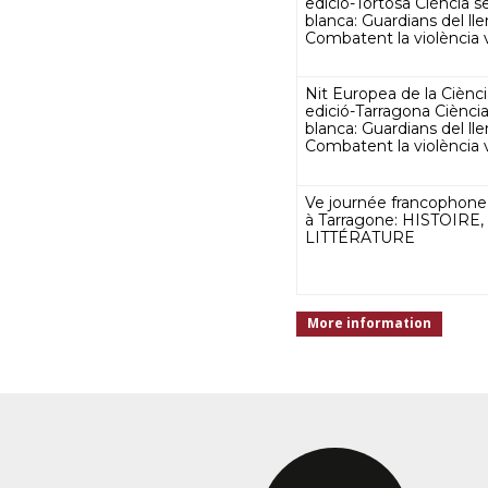
edició-Tortosa Ciència s
blanca: Guardians del ll
Combatent la violència v
Nit Europea de la Ciènci
edició-Tarragona Ciènci
blanca: Guardians del ll
Combatent la violència v
Ve journée francophone
à Tarragone: HISTOIRE
LITTÉRATURE
More information