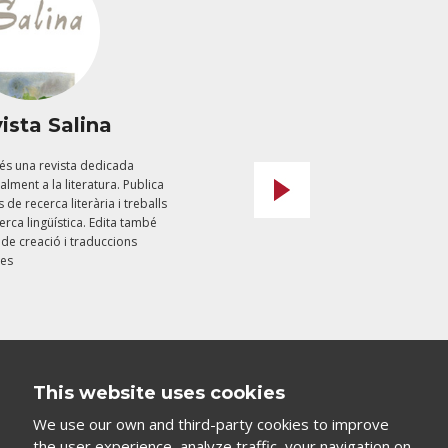
ista Salina
Promoció del Gr
d'Hispàniques
és una revista dedicada
alment a la literatura. Publica
Si tens interès en rebre inform
s de recerca literària i treballs
sobre les
activitats
erca lingüística. Edita també
acadèmiques
programades 
 de creació i traduccions
Departament de Filologies
ies
Romàniques de la URV per a la
promoció del grau d'Hispàniqu
us plau, fes click a la imatge
i torna'ns emplenada la fitxa 
teves dades per informar-te. M
gràcies!
This website uses cookies
We use our own and third-party cookies to improve
the user experience, analyze traffic, your navigation on