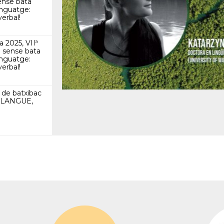
ense bata
enguatge:
erbal!
a 2025, VIIª
a sense bata
enguatge:
erbal!
 de batxibac
, LANGUE,