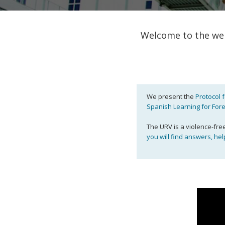
Welcome to the web
We present the
Protocol 
Spanish Learning for For
The URV is a violence-fre
you will find answers, hel