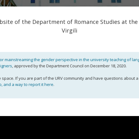
site of the Department of Romance Studies at the U
Virgili
for mainstreaming the gender perspective in the university teaching of lan
eigners
, approved by the Department Council on December 18, 2020.
e space. If you are part of the URV community and have questions about a
p, and a way to report it here
.