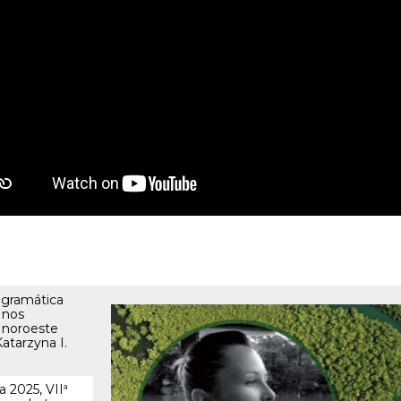
 gramática
 nos
 noroeste
Katarzyna I.
a 2025, VIIª