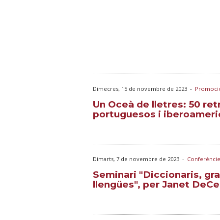
Dimecres, 15 de novembre de 2023
-
Promoci
Un Oceà de lletres: 50 ret
portuguesos i iberoameri
Dimarts, 7 de novembre de 2023
-
Conferèncie
Seminari "Diccionaris, g
llengües", per Janet DeCe