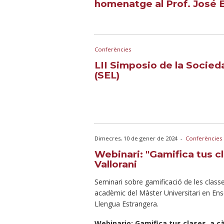
homenatge al Prof. José 
Conferències
LII Simposio de la Socied
(SEL)
Dimecres, 10 de gener de 2024
-
Conferències
Webinari: "Gamifica tus cl
Vallorani
Seminari sobre gamificació de les class
acadèmic del Màster Universitari en E
Llengua Estrangera.
Webinario: Gamifica tus clases, a cà