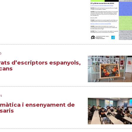
ó
rats d’escriptors espanyols,
cans
s
ramàtica i ensenyament de
saris