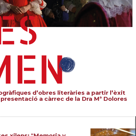
àfiques d’obres literàries a partir l’èxit
, presentació a càrrec de la Dra Mª Dolores
es xilens: "Memoria y