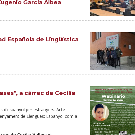
Eugenio García Albea
ad Española de Lingüística
ases", a càrrec de Cecilia
es d'espanyol per estrangers. Acte
nsenyament de Llengües: Espanyol com a
rrec de Cecilia Vallorani