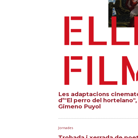
Les adaptacions cinematogr
d’"El perro del hortelano"
Gimeno Puyol
Jornades
Trobada i xerrada de poet