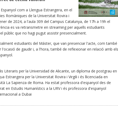
 Espanyol com a Llengua Estrangera, en el
ies Romàniques de la Universitat Rovira i
 gener de 2024, a l'aula 309 del Campus Catalunya, de 17h a 19h el
rència es va retransmetre en streaming per aquells estudiants
t el públic que no hagi pugut assistir presencialment.
cialment estudiants del Máster, que van presenciar l'acte, com també
r l'ocasió de gaudir i, a l'hora, també de reflexionar en relació amb el
spanyol.
s Literaris per la Universidad de Alicante, un diploma de postgrau en
strangera per la Universitat Rovira i Virgili i és llicenciada en
iversità La Sapienza de Roma. Ha estat professora d'espanyol des de
at en Estudis Humanístics a la URV i és professora d'espanyol
ternacional a Dubai