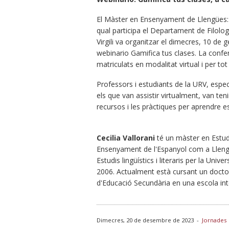
El Màster en Ensenyament de Llengües:
qual participa el Departament de Filolog
Virgili va organitzar el dimecres, 10 de
webinario Gamifica tus clases. La confe
matriculats en modalitat virtual i per to
Professors i estudiants de la URV, espe
els que van assistir virtualment, van teni
recursos i les pràctiques per aprendre e
Cecilia Vallorani
té un màster en Estudi
Ensenyament de l'Espanyol com a Llengua E
Estudis lingüístics i literaris per la Un
2006. Actualment està cursant un doctor
d'Educació Secundària en una escola in
Dimecres, 20 de desembre de 2023
-
Jornades