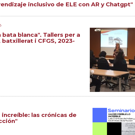
endizaje inclusivo de ELE con AR y Chatgpt"
ó
bata blanca". Tallers per a
batxillerat i CFGS, 2023-
 increíble: las crónicas de
icción"