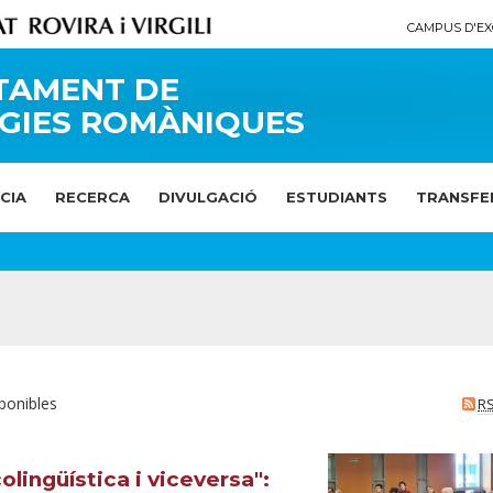
CAMPUS D'EX
TAMENT DE
GIES ROMÀNIQUES
CIA
RECERCA
DIVULGACIÓ
ESTUDIANTS
TRANSFE
ponibles
R
colingüística i viceversa":