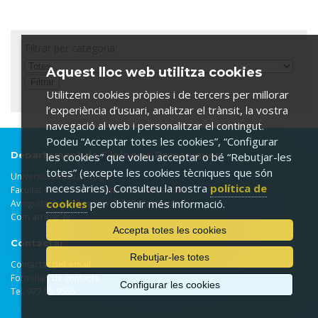
Filtrar per categoria:
Aquest lloc web utilitza cookies
Utilitzem cookies pròpies i de tercers per millorar
l’experiència d’usuari, analitzar el trànsit, la vostra
navegació al web i personalitzar el contingut.
Podeu “Acceptar totes les cookies”, “Configurar
Departament de Filologies Romàniques
les cookies” que voleu acceptar o bé “Rebutjar-les
totes” (excepte les cookies tècniques que són
Universitat Rovira i Virgili
necessàries). Consulteu la nostra
política de
Facultat de Lletres - Campus Catalunya (URV)
cookies
per obtenir més informació.
Avinguda Catalunya, 35 - 43002 (Tarragona)
Com arribar-hi
Accepta totes les cookies
Contactar
Rebutjar-les totes
Contactar per email
Formulari de contacte
Configurar les cookies
Tel. 977 55 9555