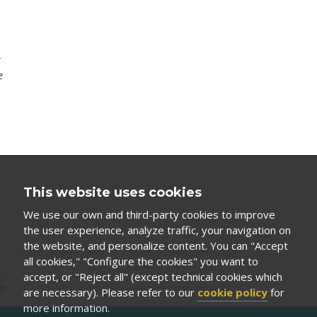
r
e
This website uses cookies
We use our own and third-party cookies to improve
the user experience, analyze traffic, your navigation on
the website, and personalize content. You can "Accept
all cookies," "Configure the cookies" you want to
accept, or "Reject all" (except technical cookies which
Up
are necessary). Please refer to our
cookie policy
for
more information.