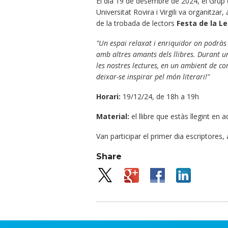
El dia 19 de desembre de 2024, el Gru
Universitat Rovira i Virgili va organitza
de la trobada de lectors
Festa de la L
"Un espai relaxat i enriquidor on podràs c
amb altres amants dels llibres. Durant u
les nostres lectures, en un ambient de com
deixar-se inspirar pel món literari!"
Horari:
19/12/24, de 18h a 19h
Material:
el llibre que estàs llegint en
Van participar el primer dia escriptores,
Share