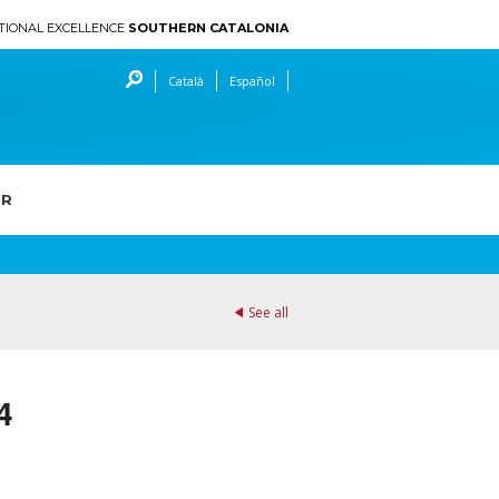
TIONAL EXCELLENCE
SOUTHERN CATALONIA
Català
Español
ER
See all
4