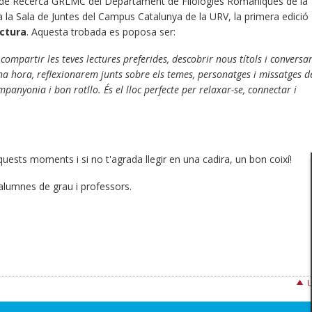
p de Recerca GRLMC del Departament de Filologies Romàniques de la
r, a la Sala de Juntes del Campus Catalunya de la URV, la primera edició
ectura
. Aquesta trobada es poposa ser:
ompartir les teves lectures preferides, descobrir nous títols i conversa
na hora, reflexionarem junts sobre els temes, personatges i missatges d
panyonia i bon rotllo. És el lloc perfecte per relaxar-se, connectar i
 aquests moments i si no t'agrada llegir en una cadira, un bon coixí!
 alumnes de grau i professors.