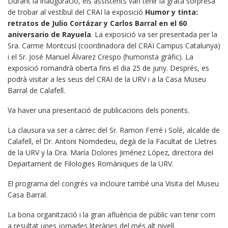
Durant la inauguració, els assistents van tenir la grata sorpresa
de trobar al vestíbul del CRAI la exposició
Humor y tinta:
retratos de Julio Cortázar y Carlos Barral en el 60
aniversario de Rayuela
. La exposició va ser presentada per la
Sra. Carme Montcusí (coordinadora del CRAI Campus Catalunya)
i el Sr. José Manuel Álvarez Crespo (humorista gràfic). La
exposició romandrà oberta fins el dia 25 de juny. Després, es
podrà visitar a les seus del CRAI de la URV i a la Casa Museu
Barral de Calafell.
Va haver una presentació de publicacions dels ponents.
La clausura va ser a càrrec del Sr. Ramon Ferré i Solé, alcalde de
Calafell, el Dr. Antoni Nomdedeu, degà de la Facultat de Lletres
de la URV y la Dra. María Dolores Jiménez López, directora del
Departament de Filologies Romàniques de la URV.
El programa del congrés va incloure també una Visita del Museu
Casa Barral.
La bona organització i la gran afluència de públic van tenir com
a resultat unes jornades literàries del més alt nivell.