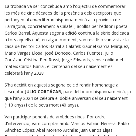
La trobada va ser concebuda amb l'objectiu de commemorar
les més de cinc dècades de la presència dels escriptors que
pertanyen al
boom
literari hispanoamericà a la província de
Tarragona, concretament a Calafell, acollits per l'editor i poeta
Carlos Barral. Aquesta segona edició continua la sèrie dedicada
a tots aquells què, en algun moment, van residir o van visitar la
casa de l'editor Carlos Barral a Calafell: Gabriel García Márquez,
Mario Vargas Llosa, José Donoso, Carlos Fuentes, Julio
Cortázar, Cristina Peri Rossi, Jorge Edwards, sense oblidar el
mateix Carlos Barral, el centenari del seu naixement es
celebrarà l'any 2028.
S'ha decidit en aquesta segona edició rendir homenatge a
l'escriptor
JULIO CORTÁZAR
, pare del boom hispanoamericà, ja
que l'any 2024 se celebra el doble aniversari del seu naixement
(110 anys) i de la seva mort (40 anys).
Van participar ponents de ambdues ribes. Por ordre
d'intervenció, vam comptar amb: Marcos Fabián Herrera; Pablo
Sánchez López; Abel Moreno Archilla; Juan Carlos Elijas