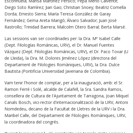
Escorihuela; Marisa Martínez Pérsico; Pepa Merlo Calvente;
Diego Soto Ramírez; Jian Gao; Christian Snoey; Beatriz Comella
Dorda; Ernesto Sierra; María Teresa González de Garay
Fernández; Gema Areta Marigó; Álvaro Salvador; Juan José
Rastrollo; Trinidad Barrera; Malcolm Otero Barral; Berta Marsé.
Las sessions van ser coordinades per: la Dra. Mª Isabel Calle
(Dept. Filologías Románicas, URV), el Dr. Manuel Fuentes
Vázquez (Dept. Filologías Románicas, URV), el Dr. Paco Tovar (U
de Lleida), la Dra. M. Dolores Jiménez López (directora del
Departament de Filologies Romàniques, URV), la Dra. Dulce
Bautista (Pontificia Universidad Javeriana de Colombia).
Vam tenir l'honor de comptar, per a la inauguració, amb: el Sr.
Ramon Ferré i Solé, alcalde de Calafell, la Sra. Sandra Ramos,
consellera de Cultura de l'Ajuntament de Tarragona, Joan Miquel
Canals Bosch, vici-rector d'internacionalització de la URV, Antoni
Nomdedeu, decano de la Facultat de Lletres de la URV i la Dra.
Maribel Calle, del Departament de Filologies Romàniques, URV,
la coordinadora del congrés.