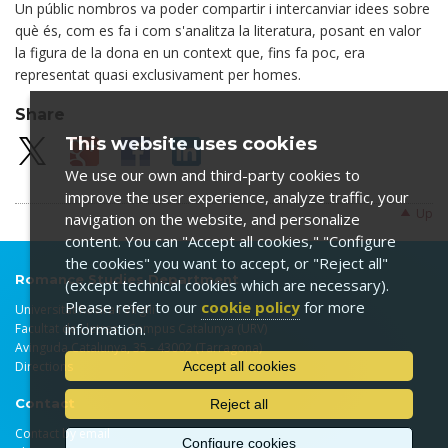
Un públic nombros va poder compartir i intercanviar idees sobre
què és, com es fa i com s'analitza la literatura, posant en valor
la figura de la dona en un context que, fins fa poc, era
representat quasi exclusivament per homes.
Share
This website uses cookies
We use our own and third-party cookies to
improve the user experience, analyze traffic, your
Up
navigation on the website, and personalize
content. You can "Accept all cookies," "Configure
the cookies" you want to accept, or "Reject all"
Romance Studies Department
(except technical cookies which are necessary).
Please refer to our
cookie policy
for more
Universitat Rovira i Virgili
information.
Facultat de Lletres - Campus Catalunya (URV)
Avinguda Catalunya, 35 - 43002 (Tarragona)
Directions
Accept all cookies
Contact
Reject all
Contact by email
Configure cookies