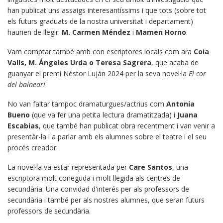
han publicat uns assaigs interesantíssims i que tots (sobre tot
els futurs graduats de la nostra universitat i departament)
haurien de llegir:
M. Carmen Méndez
i
Mamen Horno
.
Vam comptar també amb con escriptores locals com ara
Coia
Valls, M. Ángeles Urda o Teresa Sagrera
, que acaba de
guanyar el premi Néstor Luján 2024 per la seva novel·la
El cor
del balneari
.
No van faltar tampoc dramaturgues/actrius com
Antonia
Bueno
(que va fer una petita lectura dramatitzada) i
Juana
Escabias
, que també han publicat obra recentment i van venir a
presentàr-la i a parlar amb els alumnes sobre el teatre i el seu
procés creador.
La novel·la va estar representada per
Care Santos
, una
escriptora molt coneguda i molt llegida als centres de
secundària. Una convidad d'interés per als professors de
secundària i també per als nostres alumnes, que seran futurs
professors de secundària.