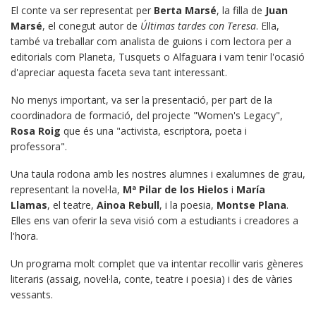
El conte va ser representat per
Berta Marsé
, la filla de
Juan
Marsé
, el conegut autor de
Últimas tardes con Teresa
. Ella,
també va treballar com analista de guions i com lectora per a
editorials com Planeta, Tusquets o Alfaguara i vam tenir l'ocasió
d'apreciar aquesta faceta seva tant interessant.
No menys important, va ser la presentació, per part de la
coordinadora de formació, del projecte "Women's Legacy",
Rosa Roig
que és una "activista, escriptora, poeta i
professora".
Una taula rodona amb les nostres alumnes i exalumnes de grau,
representant la novel·la,
Mª Pilar de los Hielos
i
María
Llamas
, el teatre,
Ainoa Rebull
, i la poesia,
Montse Plana
.
Elles ens van oferir la seva visió com a estudiants i creadores a
l'hora.
Un programa molt complet que va intentar recollir varis gèneres
literaris (assaig, novel·la, conte, teatre i poesia) i des de vàries
vessants.