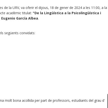
de la URV, va oferir el dijous, 18 de gener de 2024 a les 11:00, a la
acte acadèmic titulat:
"De la Lingüística a la Psicolingüística i
é Eugenio García Albea
.
els següents convidats:
una molt bona acollida per part de professors, estudiants del grau d'