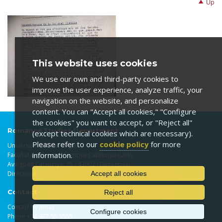
Up
This website uses cookies
We use our own and third-party cookies to
improve the user experience, analyze traffic, your
navigation on the website, and personalize
content. You can "Accept all cookies," "Configure
the cookies" you want to accept, or "Reject all"
Romance Studies Department
(except technical cookies which are necessary).
Please refer to our
cookie policy
for more
Universitat Rovira i Virgili
information.
Facultat de Lletres - Campus Catalunya (URV)
Avinguda Catalunya, 35 - 43002 (Tarragona)
Directions
Accept all cookies
Contact
Reject all
Contact by email
Configure cookies
Phone +34 977 55 9555