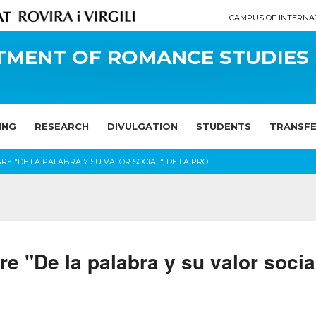
CAMPUS OF INTERNA
TMENT OF ROMANCE STUDIES
ING
RESEARCH
DIVULGATION
STUDENTS
TRANSF
RE "DE LA PALABRA Y SU VALOR SOCIAL", DE LA PROF...
bre "De la palabra y su valor socia