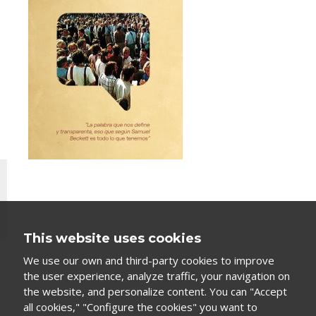
This website uses cookies
We use our own and third-party cookies to improve
the user experience, analyze traffic, your navigation on
the website, and personalize content. You can "Accept
all cookies," "Configure the cookies" you want to