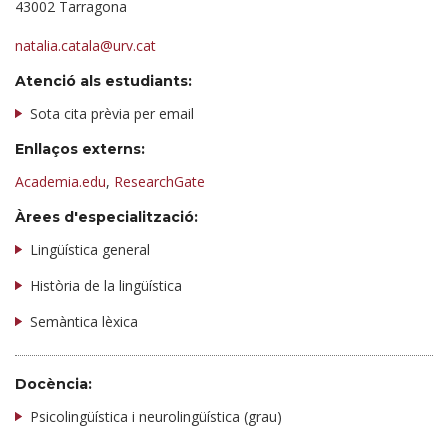
43002 Tarragona
natalia.catala@urv.cat
Atenció als estudiants:
Sota cita prèvia per email
Enllaços externs:
Academia.edu
,
ResearchGate
Àrees d'especialització:
Lingüística general
Història de la lingüística
Semàntica lèxica
Docència:
Psicolingüística i neurolingüística (grau)