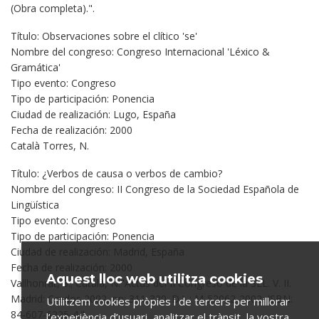
(Obra completa).".
Título: Observaciones sobre el clítico 'se'
Nombre del congreso: Congreso Internacional 'Léxico &
Gramática'
Tipo evento: Congreso
Tipo de participación: Ponencia
Ciudad de realización: Lugo, España
Fecha de realización: 2000
Català Torres, N.
Título: ¿Verbos de causa o verbos de cambio?
Nombre del congreso: II Congreso de la Sociedad Española de
Lingüística
Tipo evento: Congreso
Tipo de participación: Ponencia
Ciudad de realización: Madrid, España
Fecha de realización: 2000
Aquest lloc web utilitza cookies
Vallhonrat, S.; Català, N."Actas del II Congreso de la SEL. V. II.
Madrid: Gredos,2002, pp: 311-320. D.L.: M-52062-2002. ISBN:
Utilitzem cookies pròpies i de tercers per millorar
84-607-6225-4.".
l’experiència d’usuari, analitzar el trànsit, la vostra