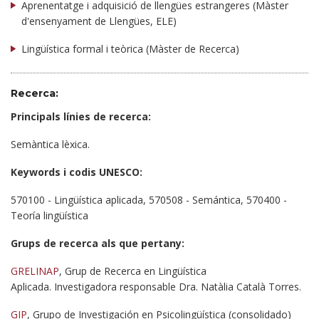
Aprenentatge i adquisició de llengües estrangeres (Màster
d'ensenyament de Llengües, ELE)
Lingüística formal i teòrica (Màster de Recerca)
Recerca:
Principals línies de recerca:
Semàntica lèxica.
Keywords i codis UNESCO:
570100 - Lingüística aplicada, 570508 - Semántica, 570400 -
Teoría lingüística
Grups de recerca als que pertany:
GRELINAP
, Grup de Recerca en Lingüística
Aplicada. Investigadora responsable Dra. Natàlia Català Torres.
GIP
, Grupo de Investigación en Psicolingüística (consolidado)