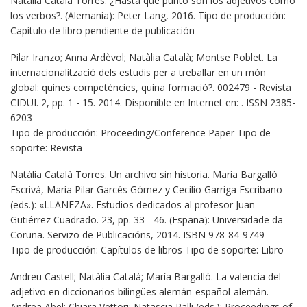
Natalia Catalá Torres. ¿Hasta qué punto son los adjetivos como
los verbos?. (Alemania): Peter Lang, 2016. Tipo de producción:
Capítulo de libro pendiente de publicación
Pilar Iranzo; Anna Ardèvol; Natàlia Català; Montse Poblet. La
internacionalització dels estudis per a treballar en un món
global: quines competències, quina formació?. 002479 - Revista
CIDUI. 2, pp. 1 - 15. 2014. Disponible en Internet en: . ISSN 2385-
6203
Tipo de producción: Proceeding/Conference Paper Tipo de
soporte: Revista
Natàlia Català Torres. Un archivo sin historia. Maria Bargalló
Escrivà, María Pilar Garcés Gómez y Cecilio Garriga Escribano
(eds.): «LLANEZA». Estudios dedicados al profesor Juan
Gutiérrez Cuadrado. 23, pp. 33 - 46. (España): Universidade da
Coruña. Servizo de Publicacións, 2014. ISBN 978-84-9749
Tipo de producción: Capítulos de libros Tipo de soporte: Libro
Andreu Castell; Natàlia Català; María Bargalló. La valencia del
adjetivo en diccionarios bilingües alemán-español-alemán.
Andrea Abel; Chiara Vettori; Natascia Ralli (eds.): Proceedings of