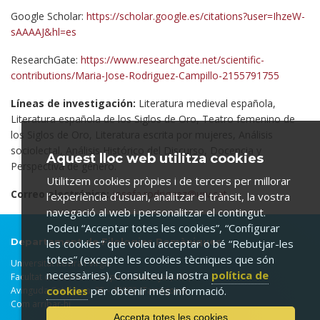
Google Scholar:
https://scholar.google.es/citations?user=IhzeW-
sAAAAJ&hl=es
ResearchGate:
https://www.researchgate.net/scientific-
contributions/Maria-Jose-Rodriguez-Campillo-2155791755
Líneas de investigación:
Literatura medieval española,
Literatura española de los Siglos de Oro, Teatro femenino de
los Siglos de Oro, Literatura escrita por mujeres, Análisis
sociolectal, Análisis Histórico del Discurso, Docencia y
Aquest lloc web utilitza cookies
Perspectiva de género.
Utilitzem cookies pròpies i de tercers per millorar
Correo electrónico:
josefa.rodriguez@urv.cat
l’experiència d’usuari, analitzar el trànsit, la vostra
navegació al web i personalitzar el contingut.
Podeu “Acceptar totes les cookies”, “Configurar
Departament de Filologies Romàniques
les cookies” que voleu acceptar o bé “Rebutjar-les
totes” (excepte les cookies tècniques que són
Universitat Rovira i Virgili
necessàries). Consulteu la nostra
política de
Facultat de Lletres - Campus Catalunya (URV)
cookies
per obtenir més informació.
Avinguda Catalunya, 35 - 43002 (Tarragona)
Com arribar-hi
Accepta totes les cookies