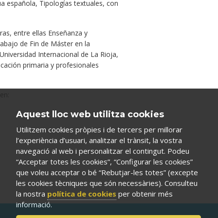
a española, Tipologías textuales, con
uras, entre ellas Enseñanza y
abajo de Fin de Máster en la
a Universidad Internacional de La Rioja,
ucación primaria y profesionales
en:
Aquest lloc web utilitza cookies
Utilitzem cookies pròpies i de tercers per millorar
l’experiència d’usuari, analitzar el trànsit, la vostra
navegació al web i personalitzar el contingut. Podeu
“Acceptar totes les cookies”, “Configurar les cookies”
que voleu acceptar o bé “Rebutjar-les totes” (excepte
les cookies tècniques que són necessàries). Consulteu
la nostra
política de cookies
per obtenir més
informació.