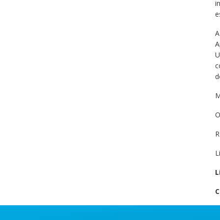
i
e
A
A
U
c
d
M
O
R
L
L
C