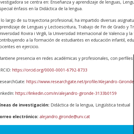
nvestigadora se centra en: Enseñanza y aprendizaje de lenguas, Lengu
special énfasis en la Didáctica de la lengua.
 lo largo de su trayectoria profesional, ha impartido diversas asignat
prendizaje de Lenguas y Lectoescritura, Trabajo de Fin de Grado y Tr
niversidad Rovira i Virgili, la Universidad Internacional de Valencia y l
ontribuyendo a la formación de estudiantes en educación infantil, ed
ocentes en ejercicio.
antiene presencia en redes académicas y profesionales, con perfiles 
RCID:
https://orcid.org/0000-0001-6792-8733
esearchGate:
https://www.researchgate.net/profile/Alejandro-Gironde
inkedIn:
https://linkedin.com/in/alejandro-gironde-3133b0159
íneas de investigación:
Didáctica de la lengua, Lingüística textual
orreo electrónico:
alejandro.gironde@urv.cat