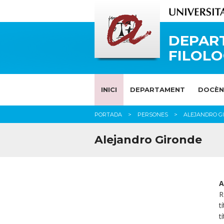
DEPAR
FILOLO
INICI
DEPARTAMENT
DOCÈN
PORTADA
PERSONES
ALEJANDRO G
Alejandro Gironde
A
R
t
t