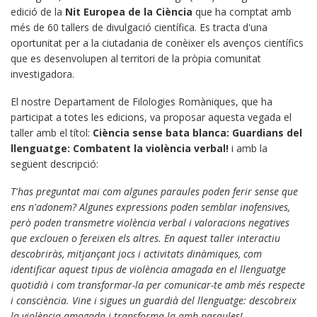
edició de la
Nit Europea de la Ciència
que ha comptat amb
més de 60 tallers de divulgació científica. Es tracta d'una
oportunitat per a la ciutadania de conèixer els avenços científics
que es desenvolupen al territori de la pròpia comunitat
investigadora.
El nostre Departament de Filologies Romàniques, que ha
participat a totes les edicions, va proposar aquesta vegada el
taller amb el títol:
Ciència sense bata blanca: Guardians del
llenguatge: Combatent la violència verbal!
i amb la
següent descripció:
T'has preguntat mai com algunes paraules poden ferir sense que
ens n'adonem? Algunes expressions poden semblar inofensives,
però poden transmetre violència verbal i valoracions negatives
que exclouen o fereixen els altres. En aquest taller interactiu
descobriràs, mitjançant jocs i activitats dinàmiques, com
identificar aquest tipus de violència amagada en el llenguatge
quotidià i com transformar-la per comunicar-te amb més respecte
i consciència. Vine i sigues un guardià del llenguatge: descobreix
la violència amagada i transforma-la amb paraules!