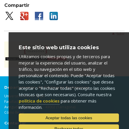
Compartir
Subir
Este sitio web utiliza cookies
Utilizamos cookies propias y de terceros para
mejorar la experiencia del usuario, analizar el
tráfico, su navegación en el sitio web y
personalizar el contenido. Puede "Aceptar todas
las cookies", "Configurar las cookies" que desea
Departamento de Filologías Románicas
aceptar o "Rechazar todas" (excepto las cookies
técnicas que son necesarias). Consulte nuestra
Universitat Rovira i Virgili
política de cookies
para obtener más
Facultad de Letras - Campus Catalunya (URV)
información.
Avinguda Catalunya, 35 - 43002 (Tarragona)
Cómo llegar
Aceptar todas las cookies
Contactar
Rechazar todas